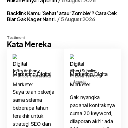
Bukan Hanya Laporan
5 August 2026
Backlink Kamu ‘Sehat’ atau ‘Zombie’? Cara Cek
Biar Gak Kaget Nanti.
5 August 2026
Testimoni
Kata Mereka
Jeffry Anthony
Albert Suhalim
PT Anugerah Jaya Bakti
PT Laser Teknologi
Indonesia
Saya telah bekerja
Gak nyangka
sama selama
padahal kontraknya
beberapa tahun
cuma 20 keyword,
terakhir untuk
dilaporan akhir ada
strategi SEO dan