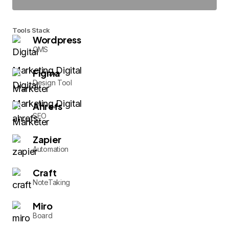
Tools Stack
Wordpress
CMS
Figma
Design Tool
Ahrefs
SEO
Zapier
Automation
Craft
NoteTaking
Miro
Board