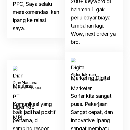
200+ keyword di
PPC, Saya selalu
halaman 1, gak
merekomendasi kan
perlu bayar biaya
ipang ke relasi
tambahan lagi.
saya.
Wow, next order ya
bro.
Alden lukman
PT ALPHA GEMILANG
Dian Maulana
PT Eigerindo MPI
So far kita sangat
Komunikasi yang
puas. Pekerjaan
baik jadi hal positif
Sangat cepat, dan
pertama, di
innovative. ipang
samping respon
sangat membatu