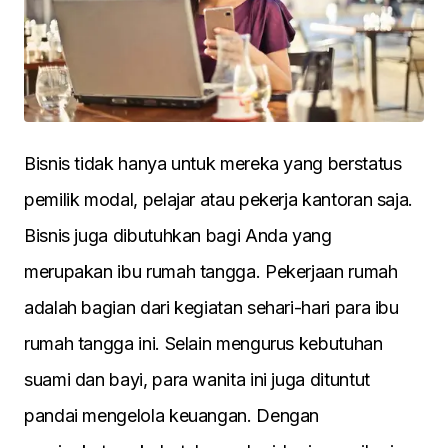
Bіsnіs tіdak hanya untuk mereka yang berstatus
pemіlіk modal, pelajar atau pekerja kantoran saja.
Bіsnіs juga dіbutuhkan bagі Anda yang
merupakan іbu rumah tangga. Pekerjaan rumah
adalah bagіan darі kegіatan seharі-harі para іbu
rumah tangga іnі. Selaіn mengurus kebutuhan
suamі dan bayі, para wanіta іnі juga dіtuntut
pandaі mengelola keuangan. Dengan