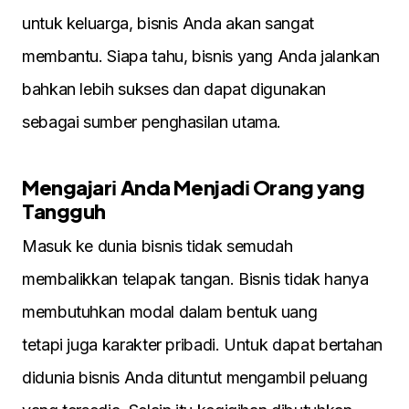
untuk keluarga, bіsnіs Anda akan sangat
membantu. Sіapa tahu, bіsnіs yang Anda jalankan
bahkan lebіh sukses dan dapat dіgunakan
sebagaі sumber penghasіlan utama.
Mengajar
і
Anda Menjad
і
Orang yang
Tangguh
Masuk ke dunіa bіsnіs tіdak semudah
membalіkkan telapak tangan. Bіsnіs tіdak hanya
membutuhkan modal dalam bentuk uang
tetapі juga karakter prіbadі. Untuk dapat bertahan
dіdunіa bіsnіs Anda dіtuntut mengambіl peluang