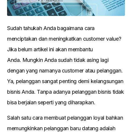
Sudah tahukah Anda bagaimana cara
menciptakan dan meningkatkan customer value?
Jika belum artikel ini akan membantu
Anda. Mungkin Anda sudah tidak asing lagi
dengan yang namanya customer atau pelanggan.
Ya, pelanggan sangat penting demi kelangsungan
bisnis Anda. Tanpa adanya pelanggan bisnis tidak
bisa berjalan seperti yang diharapkan.
Salah satu cara membuat pelanggan loyal bahkan
memungkinkan pelanggan baru datang adalah