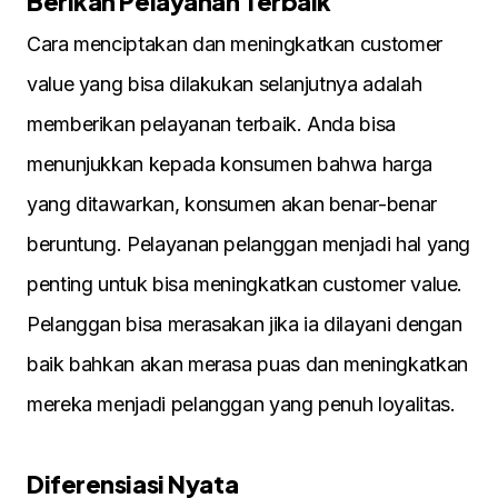
Berikan Pelayanan Terbaik
Cara menciptakan dan meningkatkan customer
value yang bisa dilakukan selanjutnya adalah
memberikan pelayanan terbaik. Anda bisa
menunjukkan kepada konsumen bahwa harga
yang ditawarkan, konsumen akan benar-benar
beruntung. Pelayanan pelanggan menjadi hal yang
penting untuk bisa meningkatkan customer value.
Pelanggan bisa merasakan jika ia dilayani dengan
baik bahkan akan merasa puas dan meningkatkan
mereka menjadi pelanggan yang penuh loyalitas.
Diferensiasi Nyata