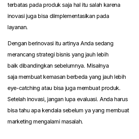
terbatas pada produk saja hal itu salah karena
inovasi juga bisa diimplementasikan pada
layanan.
Dengan berinovasi itu artinya Anda sedang
merancang strategi bisnis yang jauh lebih
baik dibandingkan sebelumnya. Misalnya
saja membuat kemasan berbeda yang jauh lebih
eye-catching atau bisa juga membuat produk.
Setelah inovasi, jangan lupa evaluasi. Anda harus
bisa tahu apa kendala sebelum ya yang membuat
marketing mengalami masalah.