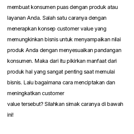
membuat konsumen puas dengan produk atau
layanan Anda. Salah satu caranya dengan
menerapkan konsep customer value yang
memungkinkan bisnis untuk menyampaikan nilai
produk Anda dengan menyesuaikan pandangan
konsumen. Maka dari itu pikirkan manfaat dari
produk hal yang sangat penting saat memulai
bisnis. Lalu bagaimana cara menciptakan dan
meningkatkan customer
value tersebut? Silahkan simak caranya di bawah
ini!