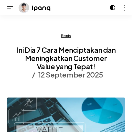
Bisnis
Ini Dia 7 Cara Menciptakan dan
Meningkatkan Customer
Value yang Tepat!
12 September 2025