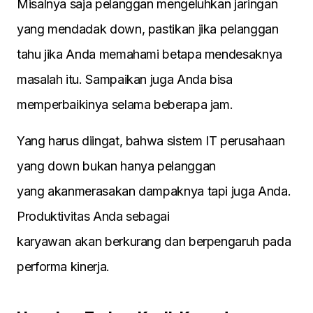
Misalnya saja pelanggan mengeluhkan jaringan
yang mendadak down, pastikan jika pelanggan
tahu jika Anda memahami betapa mendesaknya
masalah itu. Sampaikan juga Anda bisa
memperbaikinya selama beberapa jam.
Yang harus diingat, bahwa sistem IT perusahaan
yang down bukan hanya pelanggan
yang akanmerasakan dampaknya tapi juga Anda.
Produktivitas Anda sebagai
karyawan akan berkurang dan berpengaruh pada
performa kinerja.