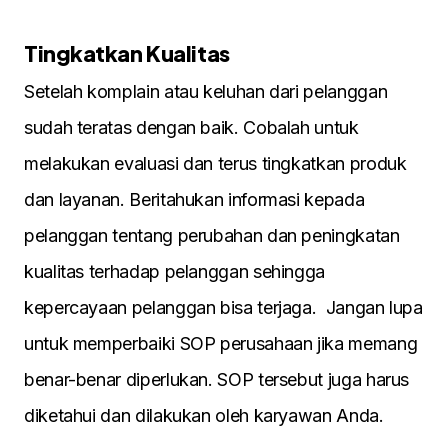
Tingkatkan Kualitas
Setelah komplain atau keluhan dari pelanggan
sudah teratas dengan baik. Cobalah untuk
melakukan evaluasi dan terus tingkatkan produk
dan layanan. Beritahukan informasi kepada
pelanggan tentang perubahan dan peningkatan
kualitas terhadap pelanggan sehingga
kepercayaan pelanggan bisa terjaga. Jangan lupa
untuk memperbaiki SOP perusahaan jika memang
benar-benar diperlukan. SOP tersebut juga harus
diketahui dan dilakukan oleh karyawan Anda.