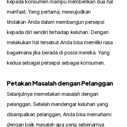
kepada konsumen mampu memberikan dua hal
manfaat. Yang pertama, mewujudkan
tindakan Anda dalam membangun persepsi
kepada diri sendiri terhadap keluhan. Dengan
melakukan hal tersebut Anda bisa memiliki rasa
bagaimana jika berada di posisi mereka. Yang
kedua sebagai persepsi sebagai konsumen.
Petakan Masalah dengan Pelanggan
Selanjutnya memetakan masalah dengan
pelanggan. Setelah mendengar keluhan yang
disampaikan pelanggan, Anda bisa memahami
dengan baik masalah apa yang sebenarnya