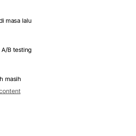
di masa lalu
 A/B testing
ah masih
content