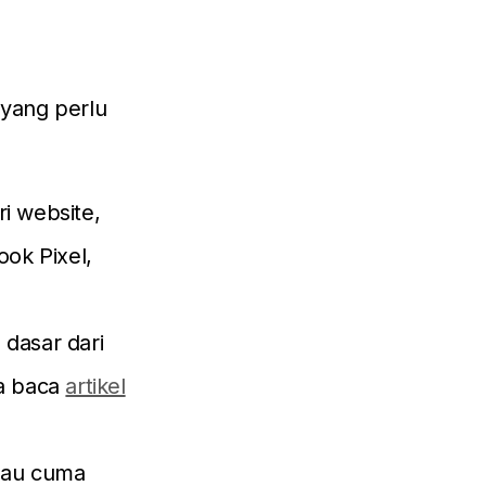
yang perlu
ri website,
ook Pixel,
dasar dari
a baca
artikel
alau cuma