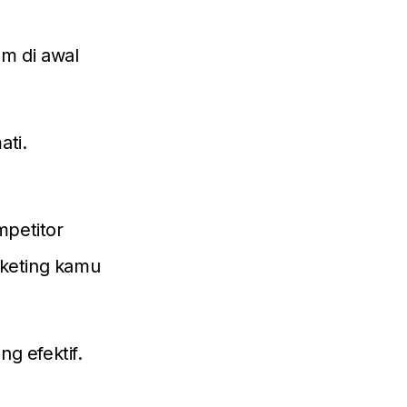
m di awal
ati.
mpetitor
keting kamu
g efektif.