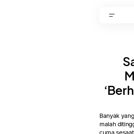
Sa
M
‘Berh
Banyak yang 
malah diting
cuma sesaat