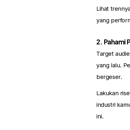
Lihat trenny
yang perfor
2. Pahami 
Target audie
yang lalu. P
bergeser.
Lakukan rise
industri kam
ini.