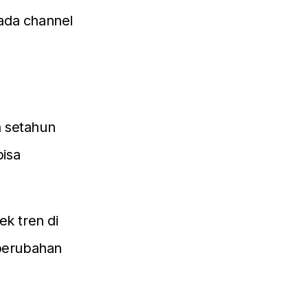
 ada channel
n setahun
bisa
ek tren di
perubahan