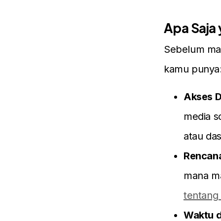
Apa Saja
Sebelum mas
kamu punya
Akses D
media so
atau das
Rencana
mana ma
tentang
Waktu 