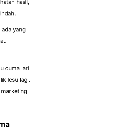
hatan hasil,
indah.
, ada yang
tau
u cuma lari
ik lesu lagi.
 marketing
uma