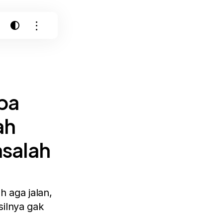
upa
ah
asalah
h aga jalan,
silnya gak