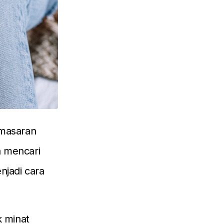
emasaran
a mencari
jadi cara
k minat