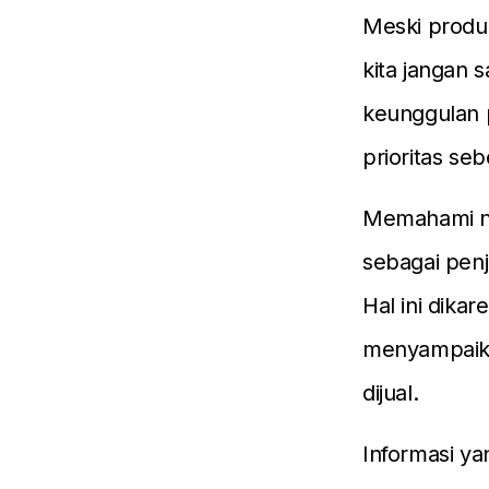
Meski produ
kita jangan
keunggulan 
prioritas s
Memahami nil
sebagai penj
Hal ini dika
menyampaika
dijual.
Informasi y