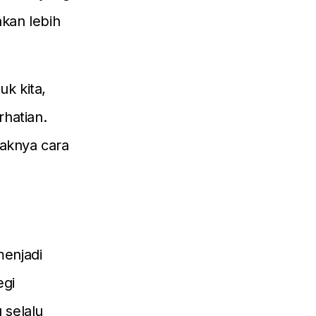
kan lebih
k kita,
rhatian.
daknya cara
menjadi
egi
 selalu