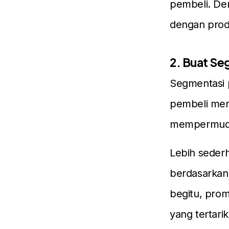
pembeli. Den
dengan produ
2. Buat Se
Segmentasi 
pembeli men
mempermuda
Lebih seder
berdasarkan 
begitu, prom
yang tertar