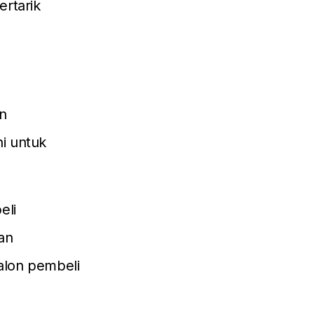
ertarik
n
i untuk
eli
an
calon pembeli