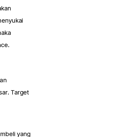
akan
menyukai
maka
ace.
kan
ar. Target
.
mbeli yang