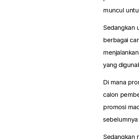
muncul untu
Sedangkan un
berbagai car
menjalankan 
yang diguna
Di mana prom
calon pembe
promosi maca
sebelumnya 
Sedangkan me