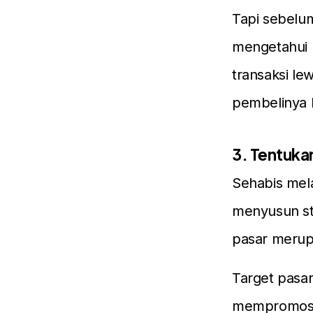
Tapi sebelu
mengetahui k
transaksi le
pembelinya l
3. Tentuka
Sehabis mela
menyusun st
pasar merupa
Target pasar
mempromosik