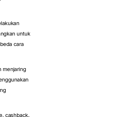
elakukan
dangkan untuk
 beda cara
n menjaring
menggunakan
ang
e, cashback.