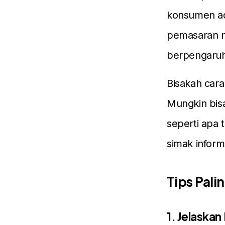
konsumen a
pemasaran ni
berpengaruh
Bisakah cara
Mungkin bis
seperti apa 
simak inform
Tips Pali
1. Jelaska