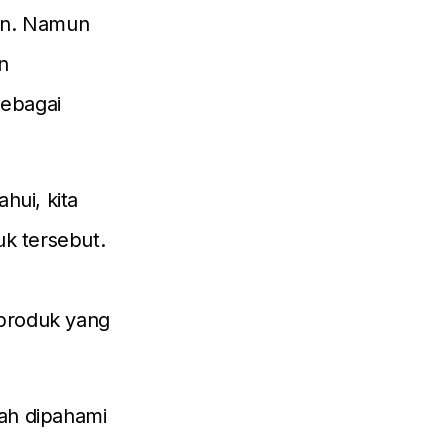
ran. Namun
n
sebagai
hui, kita
uk tersebut.
produk yang
ah dipahami