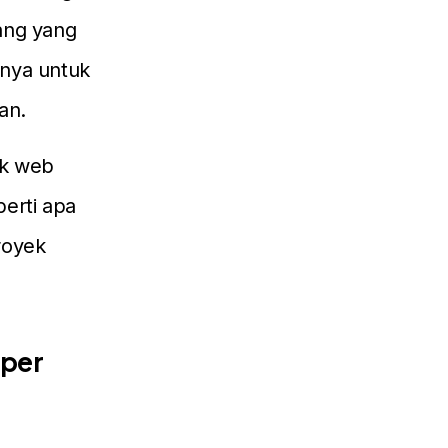
ang yang
ranya untuk
an.
ek web
perti apa
royek
per