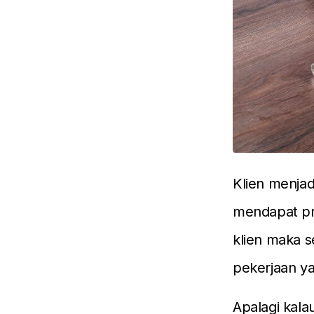
Klien menjad
mendapat pro
klien maka s
pekerjaan y
Apalagi kala