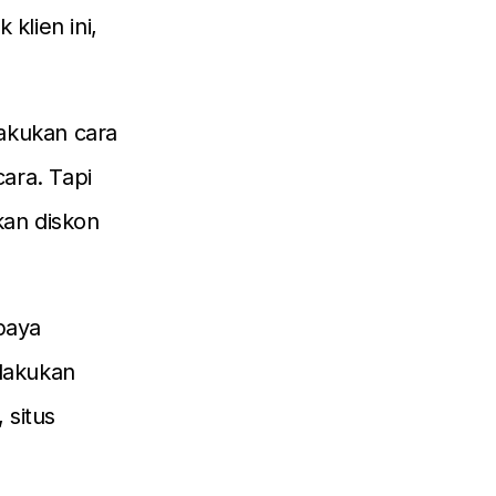
klien ini,
lakukan cara
cara. Tapi
kan diskon
upaya
elakukan
 situs