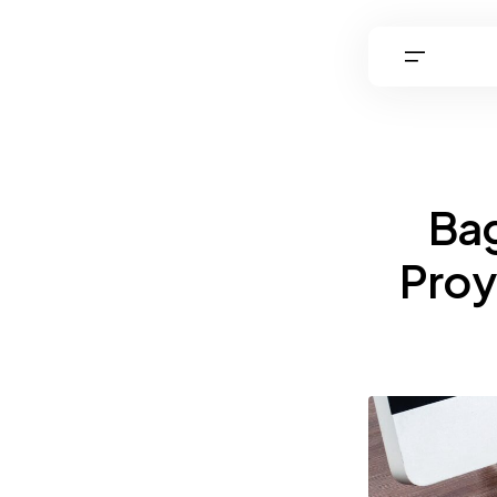
Ba
Proy