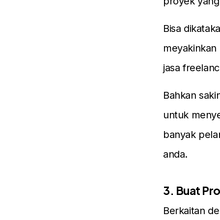
proyek yang 
Bisa dikataka
meyakinkan 
jasa freelan
Bahkan saki
untuk menyer
banyak pelan
anda.
3. Buat Pr
Berkaitan d