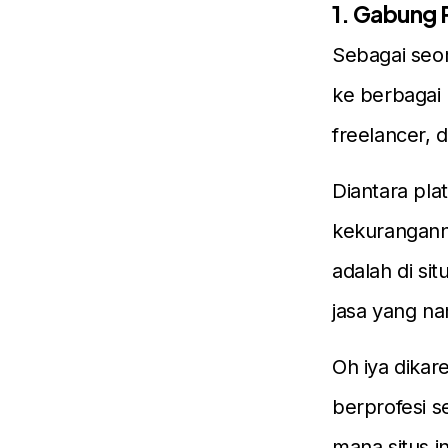
1. Gabung 
Sebagai seor
ke berbagai 
freelancer, d
Diantara pl
kekurangann
adalah di sit
jasa yang na
Oh iya dika
berprofesi s
mana situs i