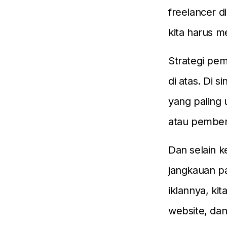
freelancer d
kita harus 
Strategi pem
di atas. Di s
yang paling
atau pemberi
Dan selain k
jangkauan pa
iklannya, ki
website, dan