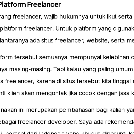
Platform Freelancer
ang freelancer, wajib hukumnya untuk ikut sert
platform freelancer. Untuk platform yang diguna
iantaranya ada situs freelancer, website, serta me
atform tersebut semuanya mempunyai kelebihan 
ya masing-masing. Tapi kalau yang paling umum
us freelancer, karena di situs tersebut kita tingg
nti klien akan mengontak jika cocok dengan jasa ki
renakan ini merupakan pembahasan bagi kalian ya
ebagai freelancer developer. Saya ada rekomendas
ni berasal dari Indonesia yang khusus diperuntuk