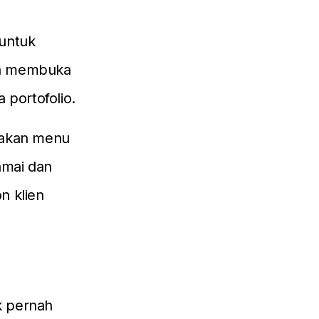
 untuk
ta membuka
 portofolio.
diakan menu
amai dan
n klien
k pernah