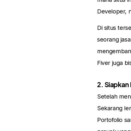
Developer, 
Di situs te
seorang jasa
mengembangka
Fiver juga bi
2. Siapkan 
Setelah mene
Sekarang len
Portofolio s