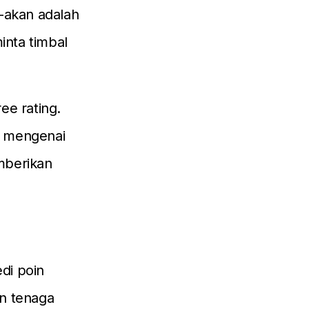
-akan adalah
inta timbal
ree rating.
n mengenai
mberikan
di poin
an tenaga