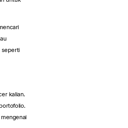
mencari
mau
 seperti
er kalian.
ortofolio.
n mengenai