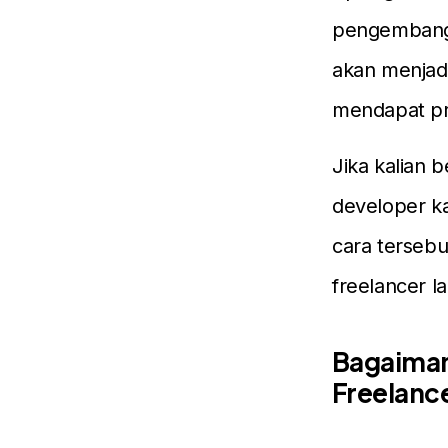
pengembang 
akan menjadi
mendapat pr
Jika kalian
developer ka
cara tersebu
freelancer l
Bagaiman
Freelanc