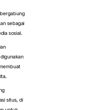
a bergabung
kan sebagai
dia sosial.
dan
 digunakan
al membuat
ta.
ng
i situs, di
an untuk