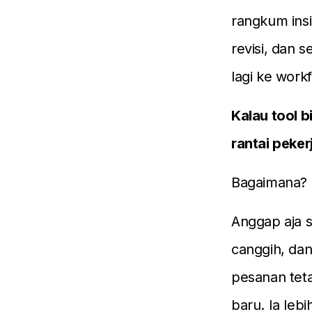
rangkum insi
revisi, dan 
lagi ke work
Kalau tool 
rantai peke
Bagaimana?
Anggap aja s
canggih, dan
pesanan teta
baru. Ia leb