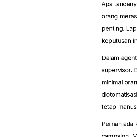
Apa tandany
orang merasa
penting. La
keputusan in
Dalam agenti
supervisor. 
minimal ora
diotomatisas
tetap manus
Pernah ada k
campaign. Ma