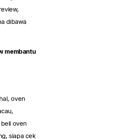
review,
rma dibawa
low membantu
hal, oven
acau,
 beli oven
ng, siapa cek