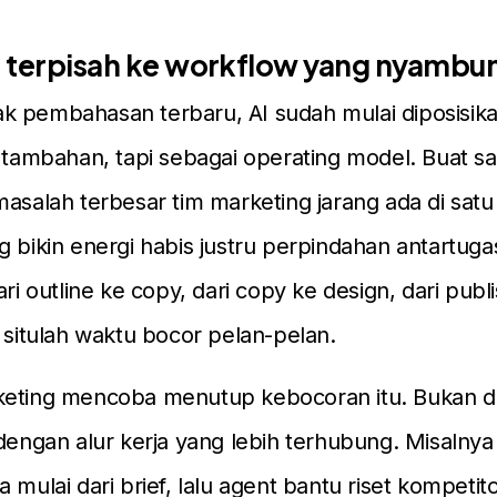
ls terpisah ke workflow yang nyambu
k pembahasan terbaru, AI sudah mulai diposisik
r tambahan, tapi sebagai operating model. Buat sa
masalah terbesar tim marketing jarang ada di satu
 bikin energi habis justru perpindahan antartugas:
ari outline ke copy, dari copy ke design, dari publ
i situlah waktu bocor pelan-pelan.
keting mencoba menutup kebocoran itu. Bukan 
 dengan alur kerja yang lebih terhubung. Misalnya
 mulai dari brief, lalu agent bantu riset kompetito