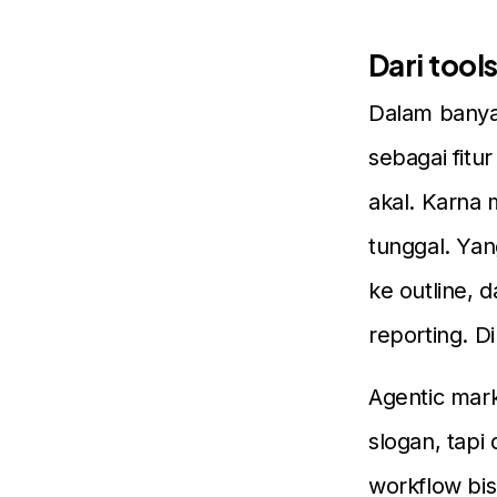
Dari too
Dalam banya
sebagai fitu
akal. Karna 
tunggal. Yang
ke outline, d
reporting. D
Agentic mar
slogan, tapi
workflow bisa