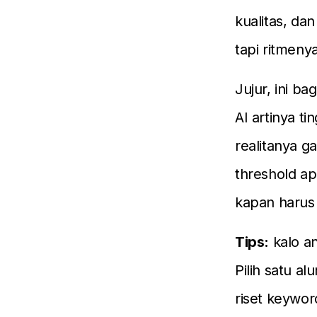
kualitas, da
tapi ritmenya
Jujur, ini b
AI artinya t
realitanya g
threshold ap
kapan harus
Tips:
kalo an
Pilih satu a
riset keywor