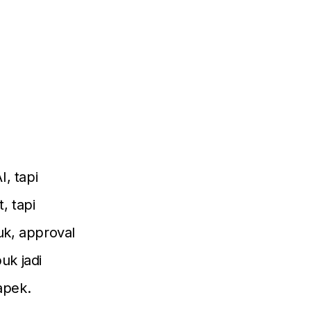
, tapi
, tapi
uk, approval
uk jadi
apek.