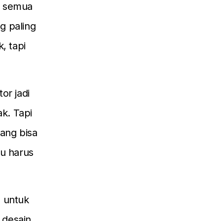
: semua
g paling
, tapi
or jadi
ak. Tapi
ang bisa
ru harus
I untuk
, desain