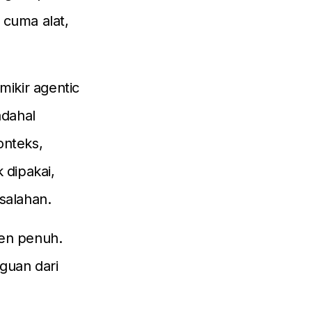
 cuma alat,
mikir agentic
adahal
onteks,
 dipakai,
salahan.
men penuh.
gguan dari