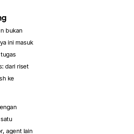
ng
an bukan
ya ini masuk
 tugas
 dari riset
ish ke
dengan
 satu
r, agent lain