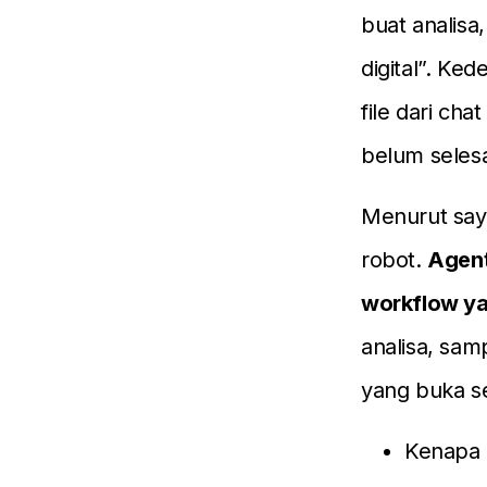
buat analisa,
digital”. Ke
file dari ch
belum selesa
Menurut saya
robot.
Agent
workflow ya
analisa, samp
yang buka 
Kenapa a