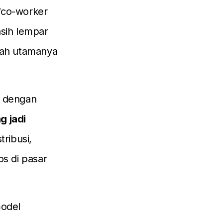
 “co-worker
asih lempar
alah utamanya
a dengan
g jadi
tribusi,
ios di pasar
model