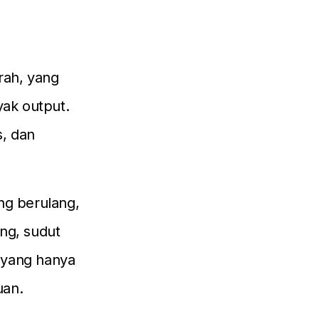
rah, yang
ak output.
s, dan
ng berulang,
ng, sudut
m yang hanya
uan.