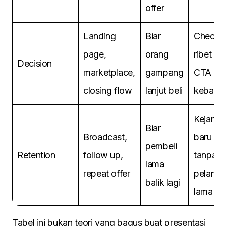
offer
Landing
Biar
Checko
page,
orang
ribet at
Decision
marketplace,
gampang
CTA
closing flow
lanjut beli
kebany
Kejar tra
Biar
Broadcast,
baru ter
pembeli
Retention
follow up,
tanpa r
lama
repeat offer
pelang
balik lagi
lama
Tabel ini bukan teori yang bagus buat presentasi