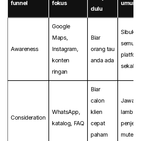
funnel
fokus
umum
dulu
Google
Sibuk
Maps,
Biar
semua
Awareness
Instagram,
orang tau
platfor
konten
anda ada
sekalig
ringan
Biar
calon
Jawaba
WhatsApp,
klien
lambat 
Consideration
katalog, FAQ
cepat
penjela
paham
muter