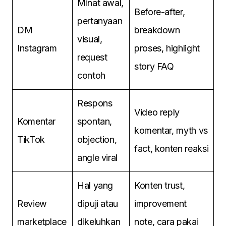
Minat awal,
Before-after,
pertanyaan
DM
breakdown
visual,
Instagram
proses, highlight
request
story FAQ
contoh
Respons
Video reply
Komentar
spontan,
komentar, myth vs
TikTok
objection,
fact, konten reaksi
angle viral
Hal yang
Konten trust,
Review
dipuji atau
improvement
marketplace
dikeluhkan
note, cara pakai