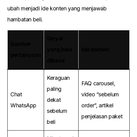
ubah menjadi ide konten yang menjawab
hambatan beli.
Sinyal
Sumber
yang bisa
Ide konten
pertanyaan
dibaca
Keraguan
FAQ carousel,
paling
Chat
video “sebelum
dekat
WhatsApp
order”, artikel
sebelum
penjelasan paket
beli