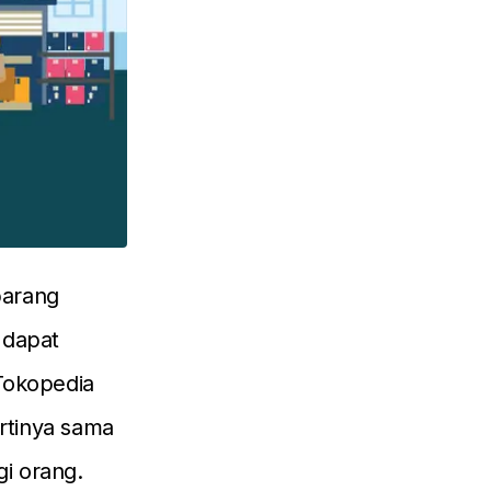
barang
i dapat
Tokopedia
artinya sama
i orang.