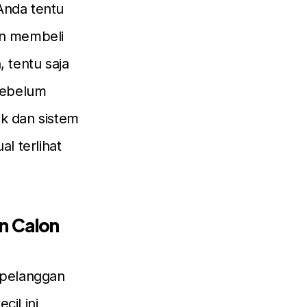
Anda tentu
in membeli
 tentu saja
 sebelum
tik dan sistem
al terlihat
n Calon
n pelanggan
cil ini