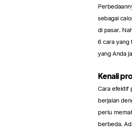
Perbedaanny
sebagai calo
di pasar. Nah
6 cara yang 
yang Anda ja
Kenali pr
Cara efektif
berjalan den
perlu memaha
berbeda. Ada