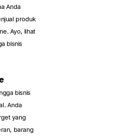
na Anda
enjual produk
ne. Ayo, lihat
a bisnis
ne
ngga bisnis
al. Anda
rget yang
eran, barang