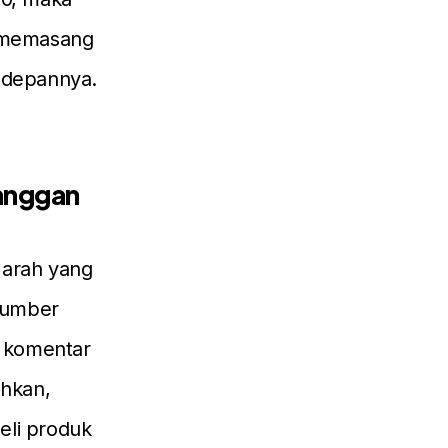
n memasang
i depannya.
anggan
 arah yang
sumber
m komentar
ehkan,
eli produk