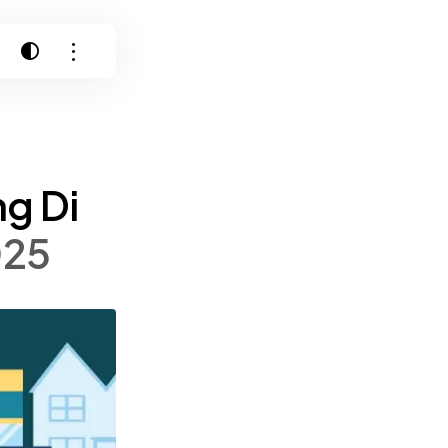
ng Di
025