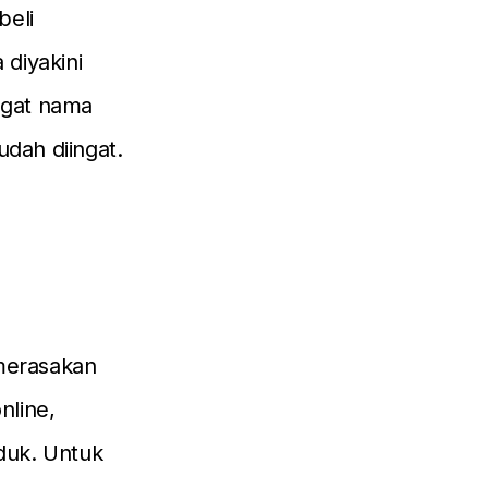
beli
diyakini
ngat nama
dah diingat.
 merasakan
nline,
duk. Untuk