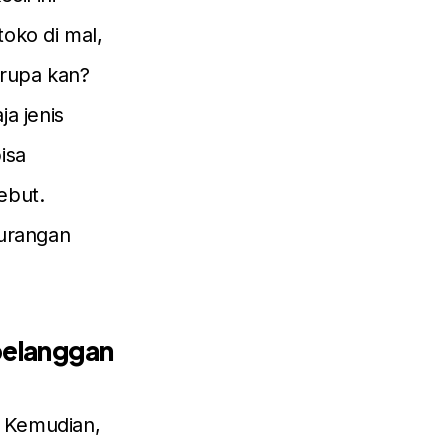
oko di mal,
erupa kan?
a jenis
isa
ebut.
urangan
 pelanggan
. Kemudian,