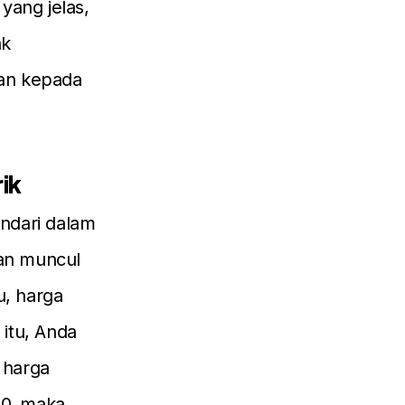
yang jelas,
ak
ian kepada
ik
indari dalam
akan muncul
u, harga
itu, Anda
 harga
00, maka