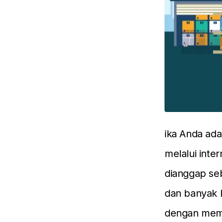
ika Anda ad
melalui inter
dianggap seb
dan banyak l
dengan memb