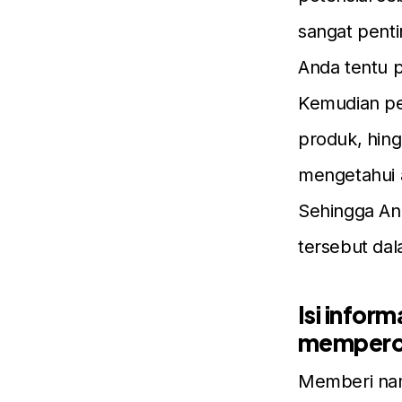
sangat penti
Anda tentu p
Kemudian pe
produk, hing
mengetahui a
Sehingga An
tersebut dal
Isi infor
memperca
Memberi nam