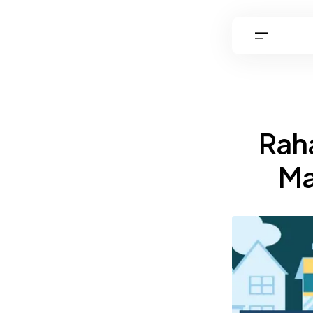
Raha
Ma