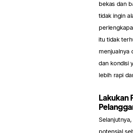
bekas dan ba
tidak ingin 
perlengkapan
itu tidak te
menjualnya di
dan kondisi y
lebih rapi d
Lakukan P
Pelangga
Selanjutnya,
potensial se