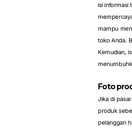
isi informas
mempercayai 
mampu menar
toko Anda. 
Kemudian, is
menumbuhkan
Foto prod
Jika di pasa
produk sebel
pelanggan h