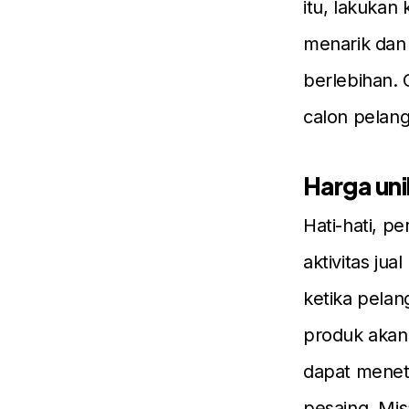
itu, lakukan
menarik dan 
berlebihan. 
calon pelan
Harga uni
Hati-hati, p
aktivitas jua
ketika pelan
produk akan 
dapat menet
pesaing. Mi