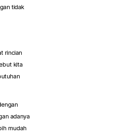
gan tidak
t rincian
but kita
ebutuhan
 dengan
ngan adanya
ebih mudah