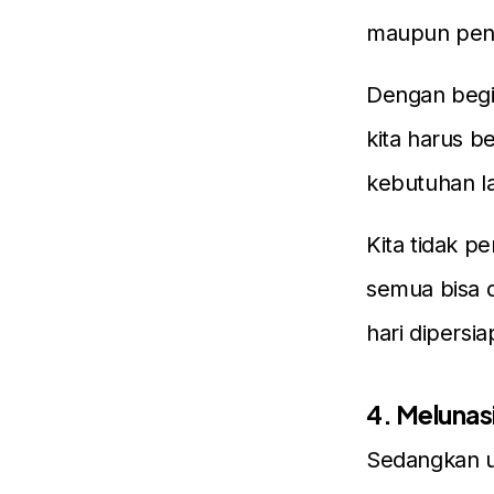
maupun pen
Dengan begit
kita harus b
kebutuhan la
Kita tidak p
semua bisa 
hari dipersi
4. Melunas
Sedangkan un