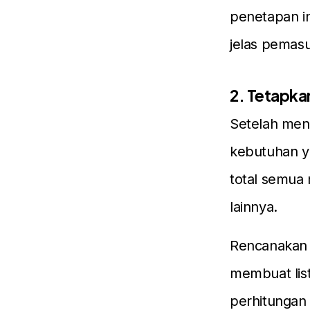
penetapan in
jelas pemas
2. Tetapka
Setelah mene
kebutuhan ya
total semua m
lainnya.
Rencanakan k
membuat list
perhitungan 