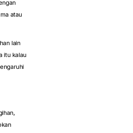
dengan
ama atau
han lain
 itu kalau
mengaruhi
gihan,
pkan