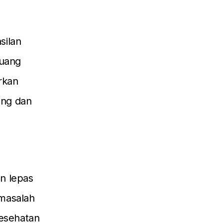
silan
 uang
rkan
ung dan
n lepas
 masalah
esehatan