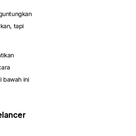
nguntungkan
an, tapi
tikan
cara
 bawah ini
elancer