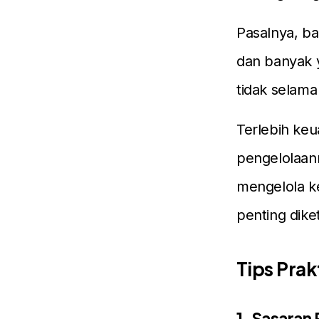
Pasalnya, b
dan banyak 
tidak selama
Terlebih keu
pengelolaann
mengelola ke
penting dike
Tips Pra
1. Sasaran