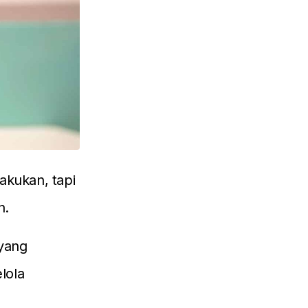
akukan, tapi
n.
 yang
lola