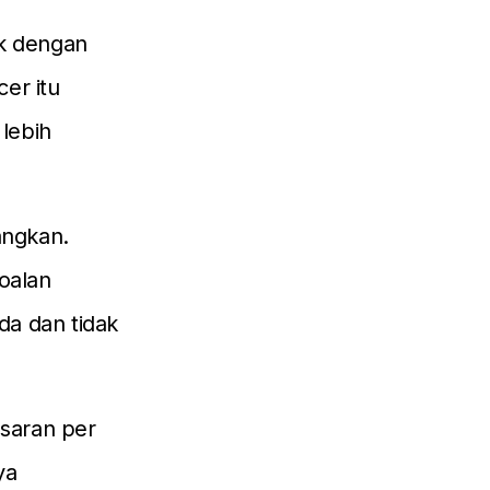
ak dengan
cer itu
lebih
angkan.
soalan
da dan tidak
saran per
ya