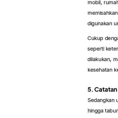
mobil, ruma
memisahkann
digunakan un
Cukup dengan
seperti kete
dilakukan, 
kesehatan k
5. Catatan
Sedangkan un
hingga tabu