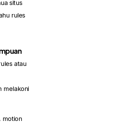
mua situs
ahu rules
mampuan
ules atau
m melakoni
, motion