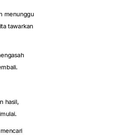
dan menunggu
ita tawarkan
 mengasah
embali.
 hasil,
mulai.
 mencari