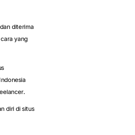
dan diterima
 cara yang
us
 Indonesia
eelancer.
diri di situs