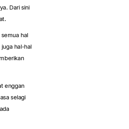
. Dari sini
at.
i semua hal
 juga hal-hal
emberikan
at enggan
asa selagi
pada