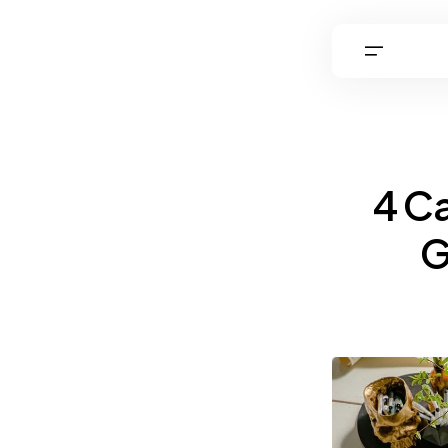
4 C
G