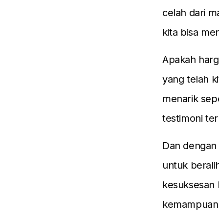
celah dari m
kita bisa me
Apakah harga
yang telah k
menarik sepe
testimoni te
Dan dengan b
untuk berali
kesuksesan 
kemampuan