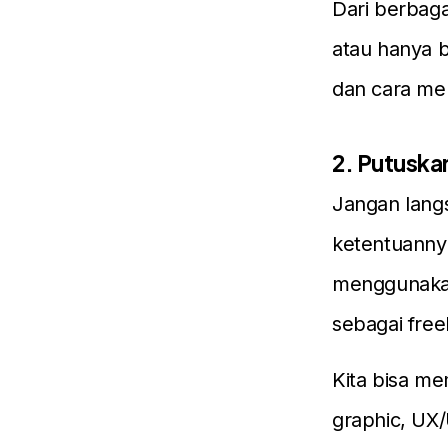
Dari berbagai
atau hanya b
dan cara men
2. Putuska
Jangan langs
ketentuannya
menggunakan
sebagai free
Kita bisa me
graphic, UX/