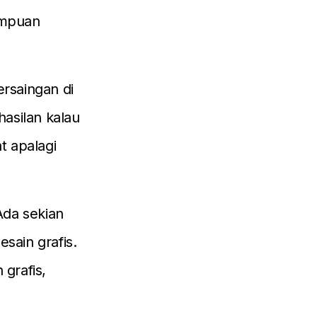
mampuan
rsaingan di
asilan kalau
t apalagi
Ada sekian
sain grafis.
 grafis,