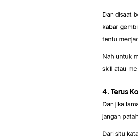
Dan disaat 
kabar gembir
tentu menja
Nah untuk m
skill atau m
4. Terus K
Dan jika lam
jangan pata
Dari situ ka