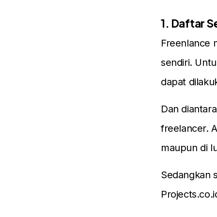
1. Daftar S
Freenlance m
sendiri. Unt
dapat dilaku
Dan diantara
freelancer. 
maupun di lu
Sedangkan sit
Projects.co.i