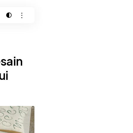
sain
ui