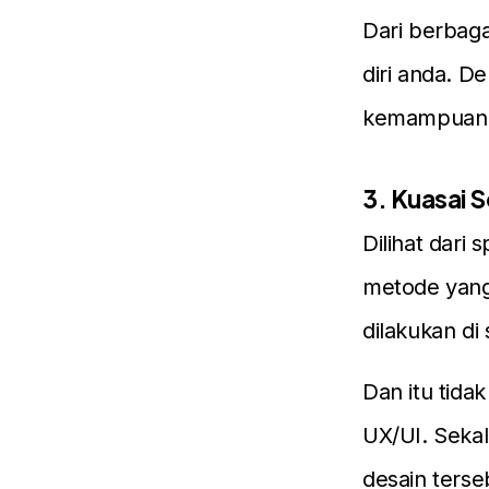
Dari berbaga
diri anda. D
kemampuan d
3. Kuasai 
Dilihat dari 
metode yang
dilakukan di
Dan itu tida
UX/UI. Seka
desain terse