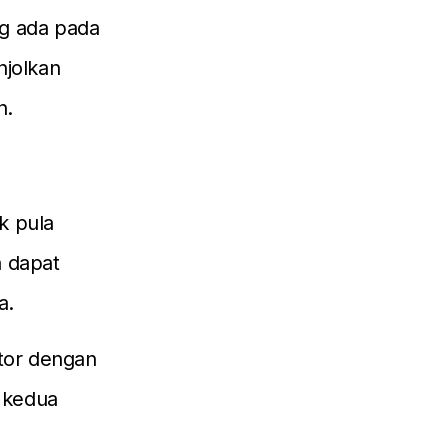
ng ada pada
njolkan
n.
ak pula
 dapat
a.
ator dengan
 kedua