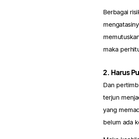
Berbagai ris
mengatasiny
memutuskan 
maka perhit
2. Harus P
Dan pertimb
terjun menja
yang memada
belum ada ker