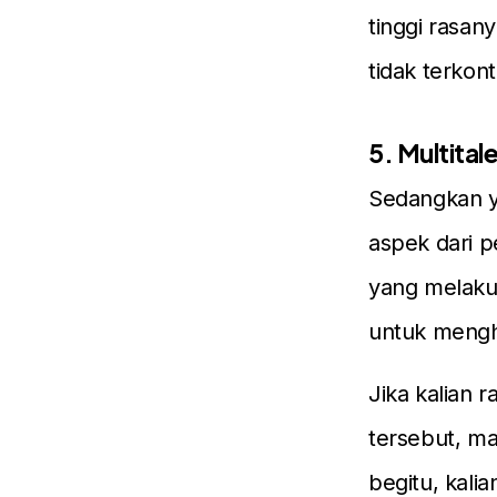
tinggi rasany
tidak terkon
5. Multital
Sedangkan ya
aspek dari p
yang melakuk
untuk mengh
Jika kalian
tersebut, ma
begitu, kali