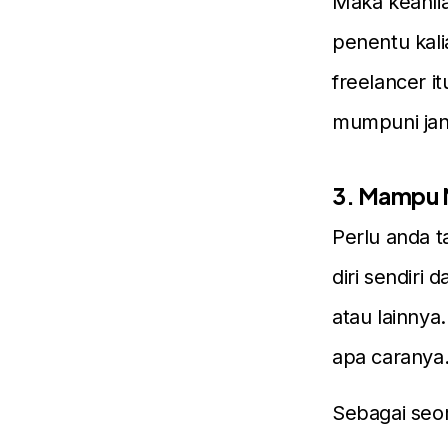
Maka keahlia
penentu kali
freelancer i
mumpuni jan
3. Mampu M
Perlu anda t
diri sendiri
atau lainnya
apa caranya
Sebagai seor