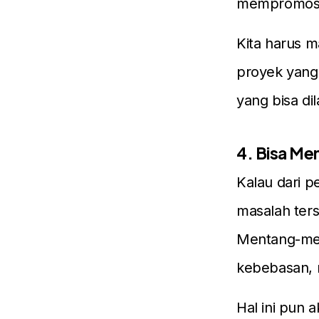
mempromosik
Kita harus 
proyek yang 
yang bisa d
4. Bisa Men
Kalau dari p
masalah terse
Mentang-men
kebebasan, m
Hal ini pun a