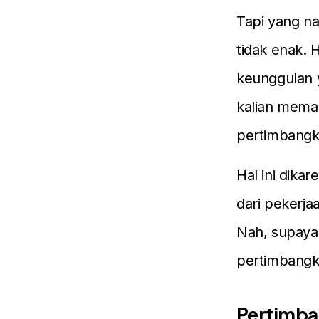
Tapi yang n
tidak enak. H
keunggulan y
kalian meman
pertimbangka
Hal ini dika
dari pekerja
Nah, supaya
pertimbangk
Pertimba