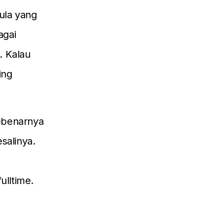
ula yang
agai
. Kalau
ing
sebenarnya
salinya.
lltime.