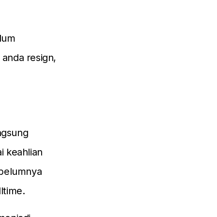
elum
anda resign,
ngsung
i keahlian
ebelumnya
ltime.