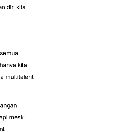
 diri kita
k semua
hanya kita
a multitalent
tangan
api meski
ni.