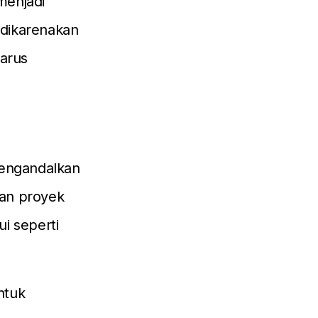
menjadi
i dikarenakan
harus
mengandalkan
aan proyek
i seperti
ntuk