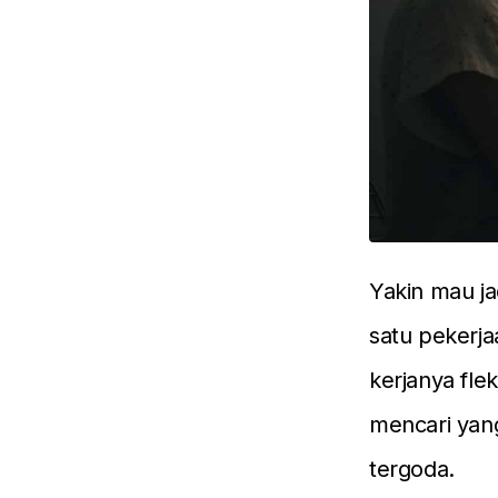
Yakin mau ja
satu pekerja
kerjanya fle
mencari yang
tergoda.