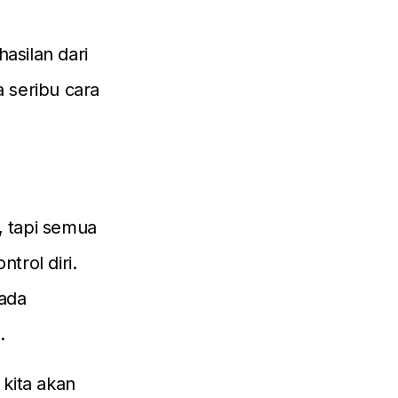
asilan dari
 seribu cara
, tapi semua
trol diri.
 ada
.
 kita akan