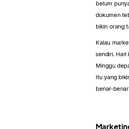
belum punya
dokumen teba
bikin orang 
Kalau market
sendiri. Har
Minggu depan
Itu yang bi
benar-benar
Marketing