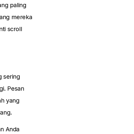
ang paling
edang mereka
i scroll
g sering
gi. Pesan
ah yang
rang.
an Anda