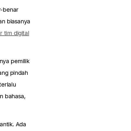
r-benar
lan biasanya
r tim digital
nya pemilik
ang pindah
erlalu
n bahasa,
antik. Ada