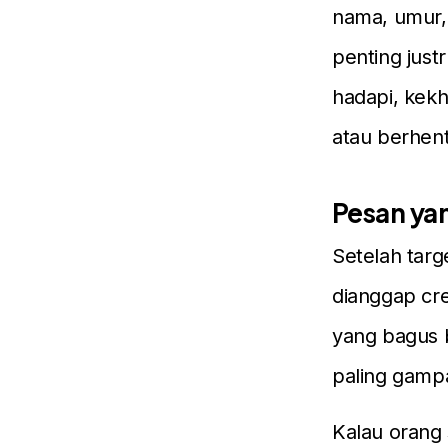
nama, umur, 
penting just
hadapi, kekh
atau berhent
Pesan yan
Setelah targe
dianggap cre
yang bagus 
paling gampa
Kalau orang