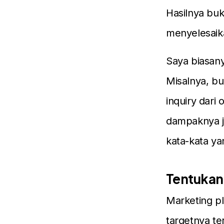
Hasilnya buk
menyelesaika
Saya biasany
Misalnya, bu
inquiry dari
dampaknya ja
kata-kata ya
Tentukan
Marketing pl
targetnya te