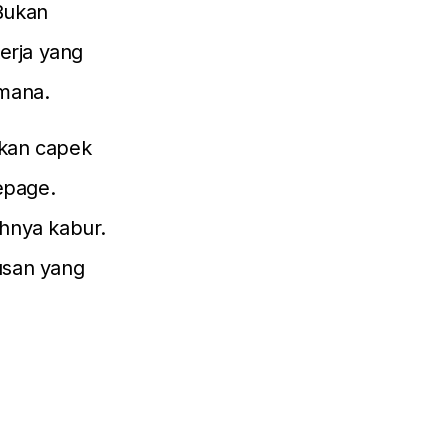
Bukan
erja yang
imana.
 akan capek
epage.
ahnya kabur.
usan yang