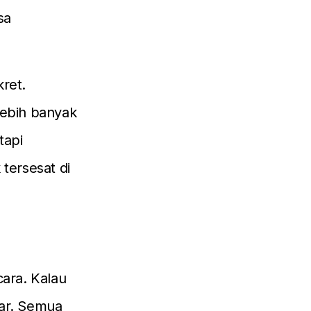
sa
kret.
lebih banyak
tapi
 tersesat di
cara. Kalau
bar. Semua