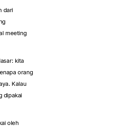
 dari
ang
al meeting
sar: kita
 kenapa orang
aya. Kalau
g dipakai
kai oleh