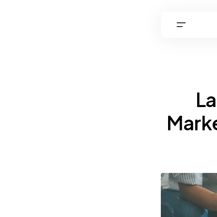
L
Marke