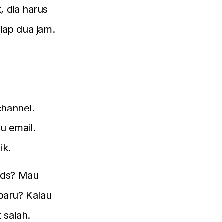
, dia harus
iap dua jam.
channel.
u email.
ik.
eads? Mau
baru? Kalau
 salah.