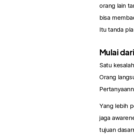
orang lain t
bisa membaca
Itu tanda pl
Mulai dar
Satu kesalah
Orang langsu
Pertanyaanny
Yang lebih p
jaga awaren
tujuan dasar