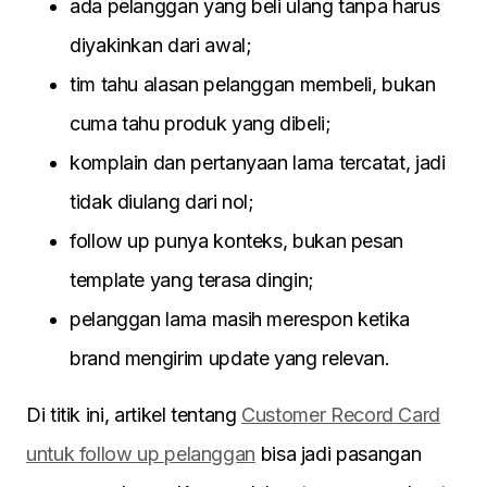
ada pelanggan yang beli ulang tanpa harus
diyakinkan dari awal;
tim tahu alasan pelanggan membeli, bukan
cuma tahu produk yang dibeli;
komplain dan pertanyaan lama tercatat, jadi
tidak diulang dari nol;
follow up punya konteks, bukan pesan
template yang terasa dingin;
pelanggan lama masih merespon ketika
brand mengirim update yang relevan.
Di titik ini, artikel tentang
Customer Record Card
untuk follow up pelanggan
bisa jadi pasangan