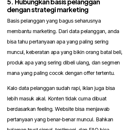
5. Hubungkan basis pelanggan
dengan strategi marketing
Basis pelanggan yang bagus seharusnya
membantu marketing. Dari data pelanggan, anda
bisa tahu pertanyaan apa yang paling sering
muncul, keberatan apa yang bikin orang batal beli,
produk apa yang sering dibeli ulang, dan segmen
mana yang paling cocok dengan offer tertentu.
Kalo data pelanggan sudah rapi, iklan juga bisa
lebih masuk akal. Konten tidak cuma dibuat
berdasarkan feeling. Website bisa menjawab
pertanyaan yang benar-benar muncul. Bahkan
halaman trust signal, testimoni, dan FAQ bisa