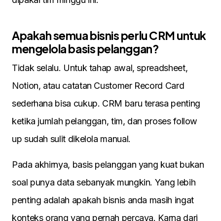
Apakah semua bisnis perlu CRM untuk
mengelola basis pelanggan?
Tidak selalu. Untuk tahap awal, spreadsheet,
Notion, atau catatan Customer Record Card
sederhana bisa cukup. CRM baru terasa penting
ketika jumlah pelanggan, tim, dan proses follow
up sudah sulit dikelola manual.
Pada akhirnya, basis pelanggan yang kuat bukan
soal punya data sebanyak mungkin. Yang lebih
penting adalah apakah bisnis anda masih ingat
konteks orang yang pernah percaya. Karna dari