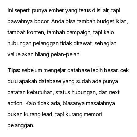
Ini seperti punya ember yang terus diisi air, tapi
bawahnya bocor. Anda bisa tambah budget iklan,
tambah konten, tambah campaign, tapi kalo
hubungan pelanggan tidak dirawat, sebagian
value akan hilang pelan-pelan.
Tips:
sebelum mengejar database lebih besar, cek
dulu apakah database yang sudah ada punya
catatan kebutuhan, status hubungan, dan next
action. Kalo tidak ada, biasanya masalahnya
bukan kurang lead, tapi kurang memori
pelanggan.