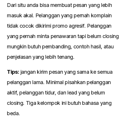
Dari situ anda bisa membuat pesan yang lebih
masuk akal. Pelanggan yang pernah komplain
tidak cocok dikirimi promo agresif. Pelanggan
yang pernah minta penawaran tapi belum closing
mungkin butuh pembanding, contoh hasil, atau
penjelasan yang lebih tenang.
Tips:
jangan kirim pesan yang sama ke semua
pelanggan lama. Minimal pisahkan pelanggan
aktif, pelanggan tidur, dan lead yang belum
closing. Tiga kelompok ini butuh bahasa yang
beda.