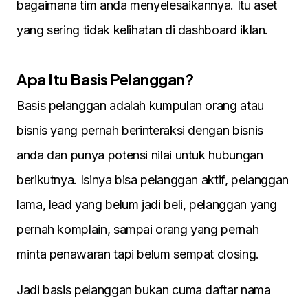
bagaimana tim anda menyelesaikannya. Itu aset
yang sering tidak kelihatan di dashboard iklan.
Apa Itu Basis Pelanggan?
Basis pelanggan adalah kumpulan orang atau
bisnis yang pernah berinteraksi dengan bisnis
anda dan punya potensi nilai untuk hubungan
berikutnya. Isinya bisa pelanggan aktif, pelanggan
lama, lead yang belum jadi beli, pelanggan yang
pernah komplain, sampai orang yang pernah
minta penawaran tapi belum sempat closing.
Jadi basis pelanggan bukan cuma daftar nama