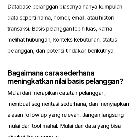
Database pelanggan biasanya hanya kumpulan
data seperti nama, nomor, email, atau histori
transaksi. Basis pelanggan lebih luas, karna
melihat hubungan, konteks kebutuhan, status
pelanggan, dan potensi tindakan berikutnya.
Bagaimana cara sederhana
meningkatkan nilai basis pelanggan?
Mulai dari merapikan catatan pelanggan,
membuat segmentasi sederhana, dan menyiapkan
alasan follow up yang relevan. Jangan langsung
mulai dari tool mahal. Mulai dari data yang bisa
dipakai tim minggu ini.