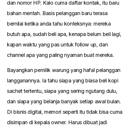
dan nomor HP. Kalo cuma daftar kontak, itu baru
bahan mentah. Basis pelanggan baru terasa
bernilai ketika anda tahu konteksnya: mereka
butuh apa, sudah beli apa, kenapa belum beli lagi,
kapan waktu yang pas untuk follow up, dan
channel apa yang paling nyaman buat mereka.
Bayangkan pemilik warung yang hafal pelanggan
langganannya. Ia tahu siapa yang biasa beli kopi
sachet tertentu, siapa yang sering ngutang dulu,
dan siapa yang belanja banyak setiap awal bulan.
Di bisnis digital, memori seperti itu tidak bisa cuma
disimpan di kepala owner. Harus dibuat jadi