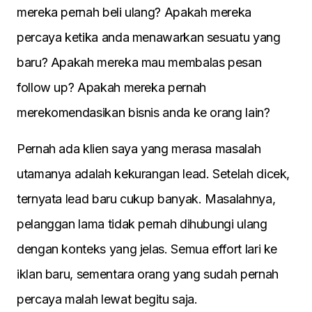
mereka pernah beli ulang? Apakah mereka
percaya ketika anda menawarkan sesuatu yang
baru? Apakah mereka mau membalas pesan
follow up? Apakah mereka pernah
merekomendasikan bisnis anda ke orang lain?
Pernah ada klien saya yang merasa masalah
utamanya adalah kekurangan lead. Setelah dicek,
ternyata lead baru cukup banyak. Masalahnya,
pelanggan lama tidak pernah dihubungi ulang
dengan konteks yang jelas. Semua effort lari ke
iklan baru, sementara orang yang sudah pernah
percaya malah lewat begitu saja.