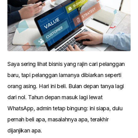
Saya sering lihat bisnis yang rajin cari pelanggan
baru, tapi pelanggan lamanya dibiarkan seperti
orang asing. Hari ini beli. Bulan depan tanya lagi
dari nol. Tahun depan masuk lagi lewat
WhatsApp, admin tetap bingung: ini siapa, dulu
pernah beli apa, masalahnya apa, terakhir
dijanjikan apa.