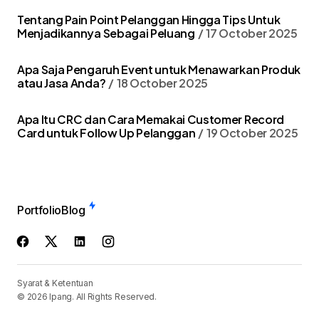
Tentang Pain Point Pelanggan Hingga Tips Untuk
Menjadikannya Sebagai Peluang
17 October 2025
Apa Saja Pengaruh Event untuk Menawarkan Produk
atau Jasa Anda?
18 October 2025
Apa Itu CRC dan Cara Memakai Customer Record
Card untuk Follow Up Pelanggan
19 October 2025
Portfolio
Blog
Syarat & Ketentuan
© 2026 Ipang. All Rights Reserved.