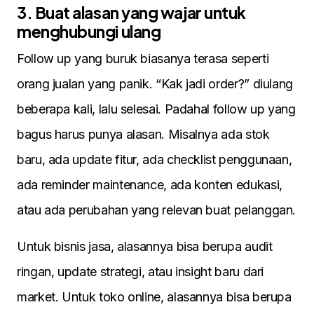
3. Buat alasan yang wajar untuk
menghubungi ulang
Follow up yang buruk biasanya terasa seperti
orang jualan yang panik. “Kak jadi order?” diulang
beberapa kali, lalu selesai. Padahal follow up yang
bagus harus punya alasan. Misalnya ada stok
baru, ada update fitur, ada checklist penggunaan,
ada reminder maintenance, ada konten edukasi,
atau ada perubahan yang relevan buat pelanggan.
Untuk bisnis jasa, alasannya bisa berupa audit
ringan, update strategi, atau insight baru dari
market. Untuk toko online, alasannya bisa berupa